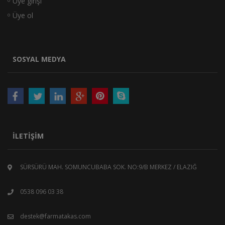
Üye girişi
Üye ol
SOSYAL MEDYA
İLETIŞIM
SÜRSÜRÜ MAH. SOMUNCUBABA SOK. NO:9/B MERKEZ / ELAZIĞ
0538 096 03 38
destek@farmatakas.com