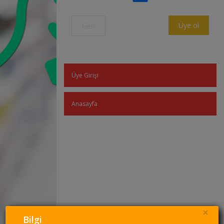
Üye ol
Geri
Üye Girişi
Anasayfa
×
Bilgi